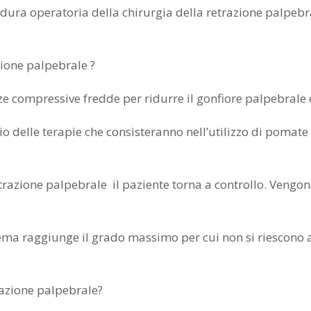
a operatoria della chirurgia della retrazione palpebral
zione palpebrale ?
compressive fredde per ridurre il gonfiore palpebrale 
elle terapie che consisteranno nell’utilizzo di pomate o g
zione palpebrale il paziente torna a controllo. Vengono r
raggiunge il grado massimo per cui non si riescono ad a
trazione palpebrale?