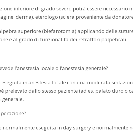
razione inferiore di grado severo potrà essere necessario 
gine, derma), eterologo (sclera proveniente da donatore), 
alpebra superiore (blefarotomia) applicando delle suture s
ione e al grado di funzionalità dei retrattori palpebrali.
evede l’anestesia locale o l’anestesia generale?
 eseguita in anestesia locale con una moderata sedazione. I
oè prelevato dallo stesso paziente (ad es. palato duro o ca
a generale.
’operazione?
ne normalmente eseguita in day surgery e normalmente non