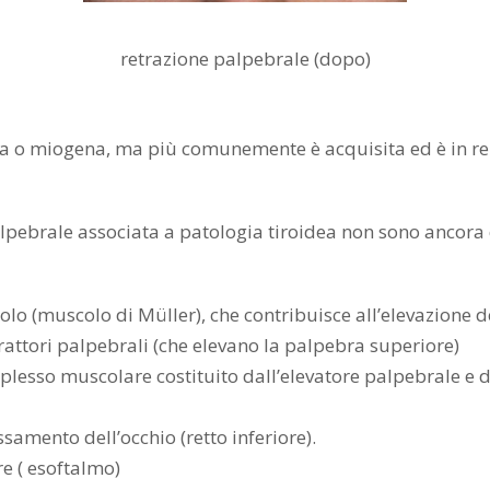
retrazione palpebrale (dopo)
a o miogena, ma più comunemente è acquisita ed è in rel
lpebrale associata a patologia tiroidea non sono ancora 
lo (muscolo di Müller), che contribuisce all’elevazione 
trattori palpebrali (che elevano la palpebra superiore)
mplesso muscolare costituito dall’elevatore palpebrale e d
samento dell’occhio (retto inferiore).
re ( esoftalmo)