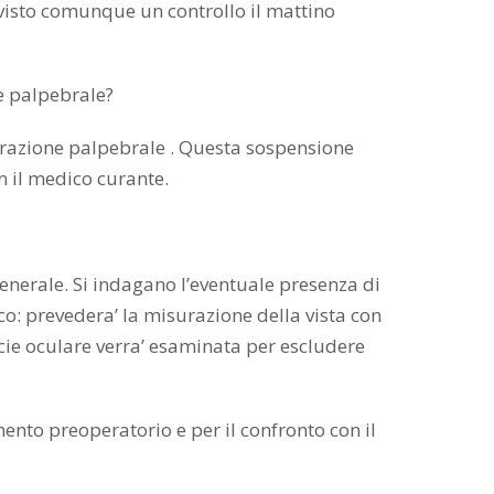
evisto comunque un controllo il mattino
e palpebrale?
etrazione palpebrale . Questa sospensione
n il medico curante.
erale. Si indagano l’eventuale presenza di
o: prevedera’ la misurazione della vista con
icie oculare verra’ esaminata per escludere
nto preoperatorio e per il confronto con il