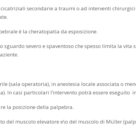
icatriziali secondarie a traumi o ad interventi chirurgici
ate.
pebrale è la cheratopatia da esposizione.
o sguardo severo e spaventoso che spesso limita la vita 
aziente.
rile (sala operatoria), in anestesia locale associata o me
a). In casi particolari l’intervento potrà essere eseguito 
are la posizione della palpebra.
nto del muscolo elevatore e\o del muscolo di Müller (palp