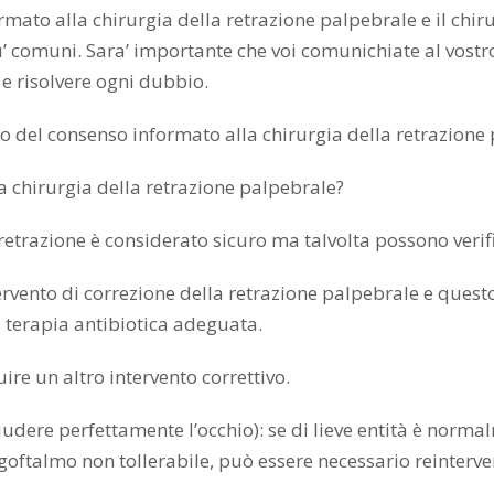
to alla chirurgia della retrazione palpebrale e il chirur
u’ comuni. Sara’ importante che voi comunichiate al vost
 e risolvere ogni dubbio.
o del consenso informato alla chirurgia della retrazione
a chirurgia della retrazione palpebrale?
retrazione è considerato sicuro ma talvolta possono verif
rvento di correzione della retrazione palpebrale e questo
a terapia antibiotica adeguata.
ire un altro intervento correttivo.
iudere perfettamente l’occhio): se di lieve entità è norma
i lagoftalmo non tollerabile, può essere necessario reinter