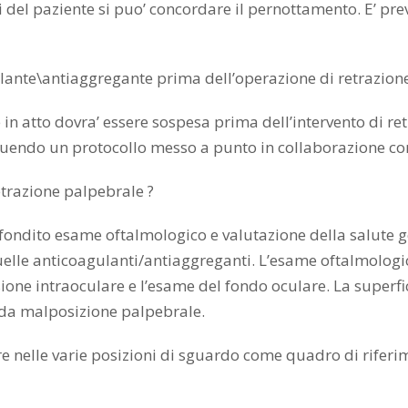
i del paziente si puo’ concordare il pernottamento. E’ pr
lante\antiaggregante prima dell’operazione di retrazion
 in atto dovra’ essere sospesa prima dell’intervento di r
guendo un protocollo messo a punto in collaborazione co
etrazione palpebrale ?
dito esame oftalmologico e valutazione della salute gen
elle anticoagulanti/antiaggreganti. L’esame oftalmologic
sione intraoculare e l’esame del fondo oculare. La superf
e da malposizione palpebrale.
elle varie posizioni di sguardo come quadro di riferime