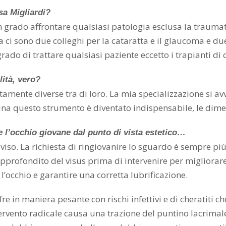
sa Migliardi?
 grado affrontare qualsiasi patologia esclusa la traumat
a ci sono due colleghi per la cataratta e il glaucoma e du
 grado di trattare qualsiasi paziente eccetto i trapianti d
lità, vero?
amente diverse tra di loro. La mia specializzazione si a
etina questo strumento è diventato indispensabile, le dim
e l’occhio giovane dal punto di vista estetico…
 viso. La richiesta di ringiovanire lo sguardo è sempre pi
pprofondito del visus prima di intervenire per migliorar
’occhio e garantire una corretta lubrificazione.
ffre in maniera pesante con rischi infettivi e di cheratiti
tervento radicale causa una trazione del puntino lacrimale