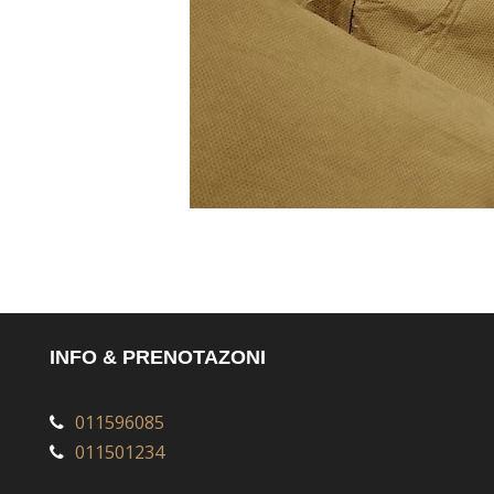
INFO & PRENOTAZONI
011596085
011501234