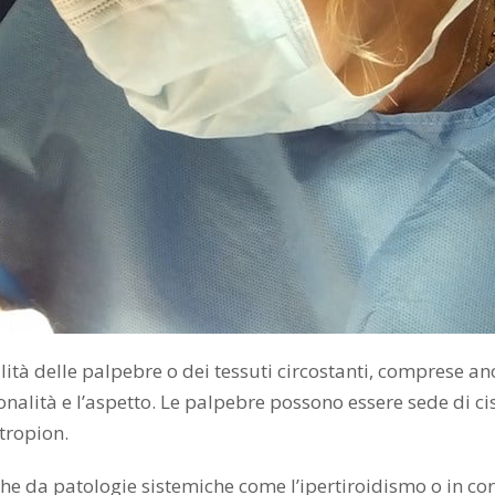
ità delle palpebre o dei tessuti circostanti, comprese an
alità e l’aspetto. Le palpebre possono essere sede di cis
ntropion.
e da patologie sistemiche come l’ipertiroidismo o in corso