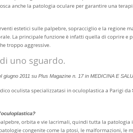
nosca anche la patologia oculare per garantire una terap
erventi estetici sulle palpebre, sopracciglio e la regione
ale. La principale funzione è infatti quella di coprire e 
che troppo aggressive.
 di uno sguardo.
 nel giugno 2011 su Plus Magazine n. 17 in MEDICINA E SALUT
dico oculista specializzatasi in oculoplastica a Parigi da
l’oculoplastica?
palpebre, orbita e vie lacrimali, quindi tutta la patologia
atologie congenite come la ptosi, le malformazioni, le ma