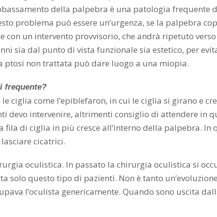
o abbassamento della palpebra è una patologia frequente d
o problema può essere un’urgenza, se la palpebra copre 
con un intervento provvisorio, che andrà ripetuto verso i 
anni sia dal punto di vista funzionale sia estetico, per ev
na ptosi non trattata può dare luogo a una miopia.
di frequente?
 ciglia come l’epiblefaron, in cui le ciglia si girano e 
anti devo intervenire, altrimenti consiglio di attendere in
na fila di ciglia in più cresce all’interno della palpebra. 
asciare cicatrici.
rurgia oculistica. In passato la chirurgia oculistica si o
tta solo questo tipo di pazienti. Non è tanto un’evoluzion
ccupava l’oculista genericamente. Quando sono uscita dal