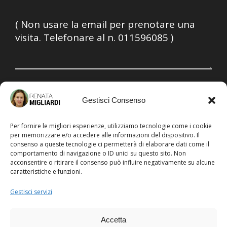
Ho letto, compreso e accetto la
Privacy policy
Gestisci Consenso
Per fornire le migliori esperienze, utilizziamo tecnologie come i cookie
per memorizzare e/o accedere alle informazioni del dispositivo. Il
consenso a queste tecnologie ci permetterà di elaborare dati come il
comportamento di navigazione o ID unici su questo sito. Non
acconsentire o ritirare il consenso può influire negativamente su alcune
caratteristiche e funzioni.
© 2025 D.ssa Renata Migliardi
Corso Galileo Ferraris 120-g - 10129 Torino
Gestisci servizi
Iscrizione Ordine Medici Torino n. 20609
P. Iva 07996901000
Accetta