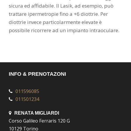
sicura ed affidabile. Il Lasik, ad esempio, può
trattare ipermetropie fino a +6 diottrie. Per
diottrie invece particolarmente elevate è
possibile ricorrere ad un impianto intraoculare.
INFO & PRENOTAZONI
011596085
011501234
RENATA MIGLIARDI
Corso Galileo Ferraris 120 G
10129 Torino