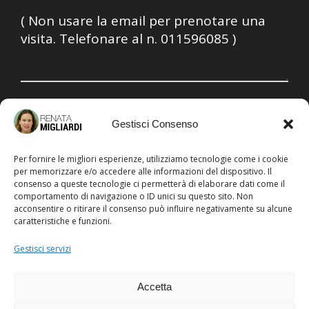
Ho letto, compreso e accetto la
Privacy policy
Gestisci Consenso
Per fornire le migliori esperienze, utilizziamo tecnologie come i cookie
per memorizzare e/o accedere alle informazioni del dispositivo. Il
consenso a queste tecnologie ci permetterà di elaborare dati come il
comportamento di navigazione o ID unici su questo sito. Non
acconsentire o ritirare il consenso può influire negativamente su alcune
caratteristiche e funzioni.
© 2025 D.ssa Renata Migliardi
Corso Galileo Ferraris 120-g - 10129 Torino
Gestisci servizi
Iscrizione Ordine Medici Torino n. 20609
P. Iva 07996901000
Accetta