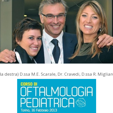
da destra) D.ssa M.E. Scarale, Dr. Cravedi, D.ssa R. Migliar